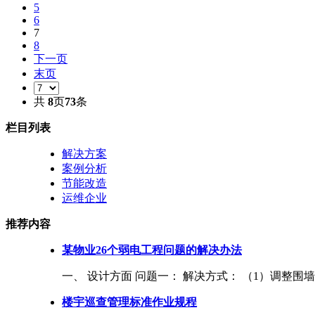
5
6
7
8
下一页
末页
共
8
页
73
条
栏目列表
解决方案
案例分析
节能改造
运维企业
推荐内容
某物业26个弱电工程问题的解决办法
一、 设计方面 问题一： 解决方式： （1）调整围墙设
楼宇巡查管理标准作业规程