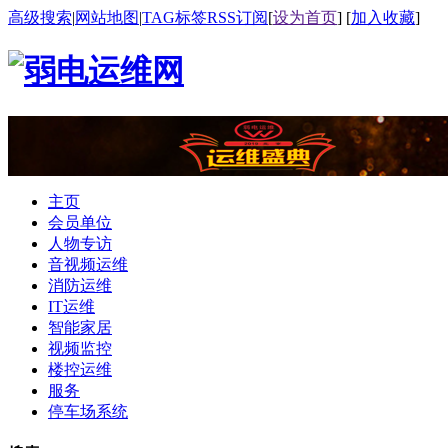
高级搜索
|
网站地图
|
TAG标签
RSS订阅
[
设为首页
] [
加入收藏
]
主页
会员单位
人物专访
音视频运维
消防运维
IT运维
智能家居
视频监控
楼控运维
服务
停车场系统