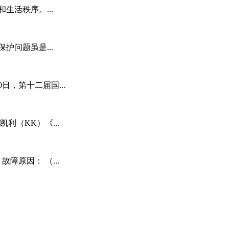
生活秩序。...
护问题虽是...
日，第十二届国...
利（KK）《...
障原因： （...