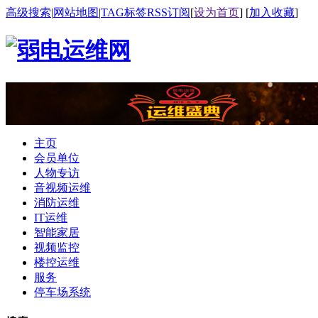
高级搜索
|
网站地图
|
TAG标签
RSS订阅
[
设为首页
] [
加入收藏
]
主页
会员单位
人物专访
音视频运维
消防运维
IT运维
智能家居
视频监控
楼控运维
服务
停车场系统