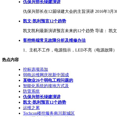
仇保兴部长绿建演讲
仇保兴部长在12届绿建大会的主旨演讲 2016年3月30
凯文·凯利预言12个趋势
凯文凯利最新演讲预言未来的12个趋势 导读： 凯文凯
客控终端常见故障分析及维修办法
1、主机不工作，电源指示，LED不亮（电源故障） 故
热点内容
控标选项添加
弱电运维网庆祝新中国成
某物业26个弱电工程问题的
智能化系统的接地方式及
防雷系统
仇保兴部长绿建演讲
凯文·凯利预言12个趋势
运维之累
Techcon楼控服务南川新城区