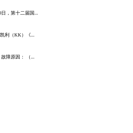
日，第十二届国...
利（KK）《...
障原因： （...