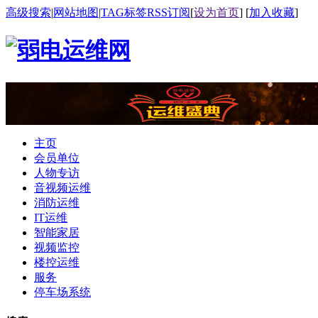
高级搜索
|
网站地图
|
TAG标签
RSS订阅
[
设为首页
] [
加入收藏
]
主页
会员单位
人物专访
音视频运维
消防运维
IT运维
智能家居
视频监控
楼控运维
服务
停车场系统