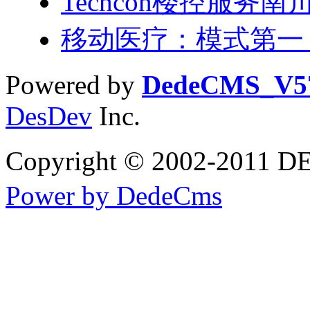
Techcon楼控服务
移动医疗：模式第一
Powered by
DedeCMS_V5
DesDev
Inc.
Copyright © 2002-2
Power by DedeCms