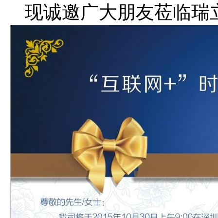
现诚邀广大朋友莅临瑞立