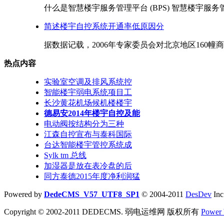
什么是智慧楼宇服务管理平台 (BPS) 智慧楼宇服务管理平
简述楼宇自控系统开通率低原因分
据数据记载，2006年专家委员会对北京地区160幢商
热点内容
实验室空调及排风系统控
智能楼宇弱电系统项目工
长沙黄花机场候机楼楼宇
德易安2014年楼宇自控及能
电动阀按结构分为三种
江森自控宣布与泰科国际
台达智能楼宇管控系统成
Sylk tm 总线
加湿器是放在表冷盘的后
同方泰德2015年度净利润猛
Powered by
DedeCMS_V57_UTF8_SP1
© 2004-2011
DesDev
Inc
Copyright © 2002-2011 DEDECMS. 弱电运维网 版权所有
Power