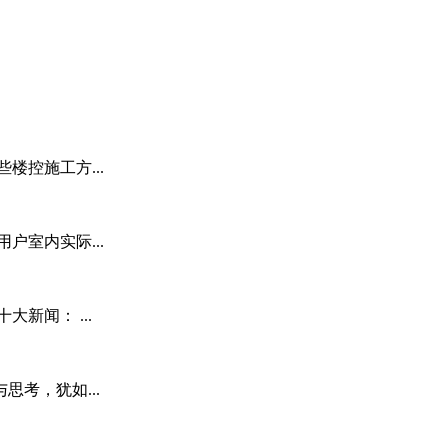
楼控施工方...
户室内实际...
新闻： ...
考，犹如...