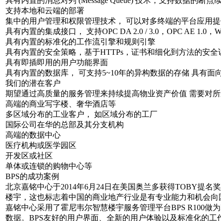
具有内置的消息对列 (Message Queue) 技术，支持数据的断点
支持本地和云端的部署
集中的用户管理和权限管理技术， 可以对多终端的平台应用提供
具有内置的集成接口， 支持OPC DA 2.0 / 3.0，OPC AE 1
具有内置的标准化的工作流引擎和规则引擎
具有内置的安全策略，基于HTTPs，证书和细化到方法的安全
具有即插即用的用户功能界面
具有内置的数据库， 可支持5~10年的异构数据的存储 具有面
我们的潜在客户
期望通过高质量的服务管理来持续提高物业资产价值 需要对
高端的商业写字楼、奢华酒店等
多区域分布的工业客户， 如区域分布的工厂
国际公司在华的总部及其分支机构
高端的数据中心
医疗机构或医学园区
开发区或社区
单体或连锁的购物中心等
BPS的成功案例
北京嘉铭中心于2014年6月24日在美国奥兰多获得TOBY
楼宇，这也标志着中国的商业地产行业是有专业能力和机会向
嘉铭中心采用了霍尼韦尔智慧楼宇服务管理平台BPS R100
数据。BPS友好的用户界面、全新的用户体验以及标准化的