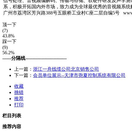
信号处理、音视频编解码、传输与存储、软硬件研发及声学测
系，积极开拓国内外市场，致力成为全球最优秀的音视频系统
广州市荔湾区芳兴路388号五眼桥工业村C座二层自编5号 www.cdrp
顶一下
(7)
43.8%
踩一下
(9)
56.2%
------分隔线----------------------------
上一篇：
浙江一舟线缆公司北京销售公司
下一篇：
会员单位展示--天津市尧夏控制系统有限公司
收藏
挑错
推荐
打印
栏目列表
推荐内容