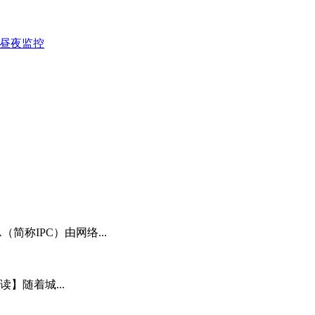
评 昼夜监控
简称IPC）由网络...
】随着城...